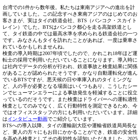
台湾での1件から数年後。私たちは東南アジアへの進出を計
画していました。この記念すべき東南アジアのはじめてのお
客さまが、実はタイの鉄道会社、BTS（バンコク・スカイト
レイン）でした。BTSはバンコク都心を走る高架鉄道とし
て、タイ鉄道の中では最高水準を求められる鉄道会社の一つ
です。みなさんもタイを訪れたことがあれば、一度は乗車さ
れているかもしれませんね。
検査の導入時期は2007年頃でしたので、かれこれ18年ほど運
転士の採用で利用いただいていることになります。導入時に
は社内でデータの分析が行われ、鉄道事故と検査結果に関係
があることが認められたそうです。かなり自動運転化が進ん
でいるBTSですが、悪天候の日や車庫入れのタイミングな
ど、人の手が必要となる場面はいくつもあり、こうしたシー
ンでヒューマンエラーによる事故発生を軽減することに役立
っているのだそうです。また検査はドライバーへの運転適性
検査としてのみでなく、広く行動特性を測定できるため、今
ではオフィススタッフの方にも利用いただいています。詳細
は
インタビュー動画
でご紹介しています。
BTSへの導入以降、タイの運輸副大臣や運輸省鉄道局局長な
ど、要人の方々にもお目にかかることができ、鉄道の安全性
を高める検査としてその有効性を認知いただきました。2025