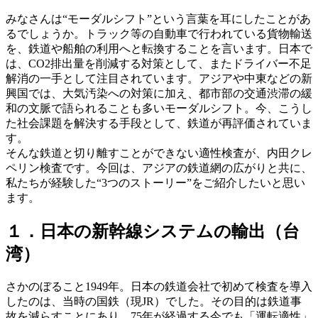
みなさんは“モーダルシフト”という言葉を耳にしたことがあ
るでしょうか。トラック等の自動車で行われている貨物輸送
を、鉄道や船舶の利用へと転換することを言います。日本で
は、CO2排出量を削減する対策として、またドライバー不足
解消の一手として注目されています。アジアや中東などの新
興国では、大気汚染への対策に加え、都市部の交通渋滞の緩
和の文脈で語られることも多いモーダルシフト。今、こうし
た社会課題を解決する手段として、鉄道が再評価されていま
す。
そんな鉄道と切り離すことができない適性検査が、内田クレ
ペリン検査です。今回は、アジアの鉄道網の広がりと共に、
私たちが経験した“3つのストーリー”をご紹介したいと思い
ます。
１．日本の新幹線システムの輸出（台
湾）
さかのぼること1949年。日本の鉄道会社で初めて検査を導入
したのは、当時の国鉄（現JR）でした。その目的は鉄道事
故を減らすことにあり、75年が経過する今でも「運転適性」