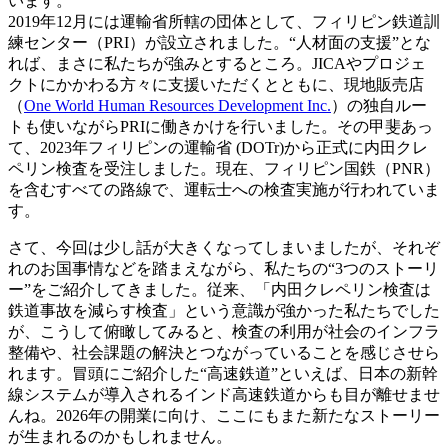
います。
2019年12月には運輸省所轄の団体として、フィリピン鉄道訓
練センター（PRI）が設立されました。“人材面の支援”とな
れば、まさに私たちが強みとするところ。JICAやプロジェ
クトにかかわる方々に支援いただくとともに、現地販売店
（
One World Human Resources Development Inc.
）の独自ルー
トも使いながらPRIに働きかけを行いました。その甲斐あっ
て、2023年フィリピンの運輸省 (DOTr)から正式に内田クレ
ペリン検査を受注しました。現在、フィリピン国鉄（PNR）
を含むすべての路線で、運転士への検査実施が行われていま
す。
さて、今回は少し話が大きくなってしまいましたが、それぞ
れのお国事情などを踏まえながら、私たちの“3つのストーリ
ー”をご紹介してきました。従来、「内田クレペリン検査は
鉄道事故を減らす検査」という意識が強かった私たちでした
が、こうして俯瞰してみると、検査の利用が社会のインフラ
整備や、社会課題の解決とつながっていることを感じさせら
れます。冒頭にご紹介した“高速鉄道”といえば、日本の新幹
線システムが導入されるインド高速鉄道からも目が離せませ
んね。2026年の開業に向け、ここにもまた新たなストーリー
が生まれるのかもしれません。