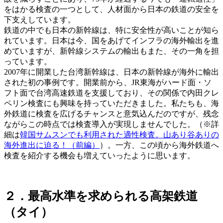
をはかる検査の一つとして、人材面から日本の鉄道の安全を
下支えしています。
鉄道の中でも日本の新幹線は、特に安全性が高いことが知ら
れています。日本は今、国をあげてインフラの海外輸出を進
めていますが、新幹線システムの輸出もまた、その一角を担
っています。
2007年に開業した台湾新幹線は、日本の新幹線が海外に輸出
された初の事例です。開業前から、JR東海がハード面・ソ
フト面で台湾高速鉄道を支援しており、その関係で内田クレ
ペリン検査にも興味を持っていただきました。私たちも、海
外鉄道に検査を広げるチャンスと意気込んだのですが、残念
ながらこの時点では検査導入が実現しませんでした。（※詳
細は
韓国サムスンでも利用された適性検査。山あり谷ありの
海外進出に迫る！（前編）
）。一方、この頃から海外鉄道へ
検査を紹介する機会も増えていったように思います。
２．最高水準を求められる高架鉄道
（タイ）