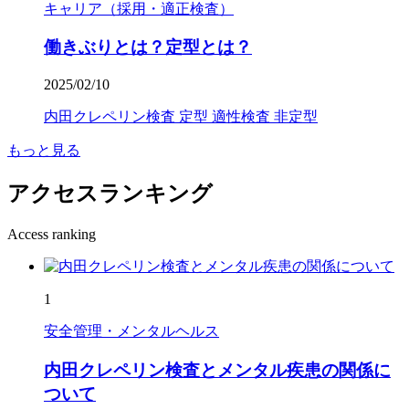
キャリア（採用・適正検査）
働きぶりとは？定型とは？
2025/02/10
内田クレペリン検査
定型
適性検査
非定型
もっと見る
アクセスランキング
Access ranking
1
安全管理・メンタルヘルス
内田クレペリン検査とメンタル疾患の関係に
ついて