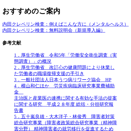
おすすめのご案内
内田クレペリン検査：例えばこんな方に（メンタルヘルス）
内田クレペリン検査：無料説明会（新規導入編）
参考文献
1．
厚生労働省 令和5年「労働安全衛生調査（実
態調査）」の概況
2．厚生労働省 改訂心の健康問題により休業し
た労働者の職場復帰支援の手引き
3．一般社団法人日本うつ病リワーク協会 HP
4．
横山和仁ほか 労災疾病臨床研究事業費補助
金
主治医と産業医の連携に関する有効な手法の提案
に関する研究 平成２８年度 総括・分担研究報
告書
5．五十嵐良雄・大木洋子・林俊秀 障害者対策
総合研究事業（障害者政策総合研究事業（精神障
害分野） 精神障害者の就労移行を促進するため