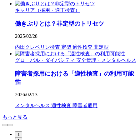
キャリア（採用・適正検査）
働きぶりとは？非定型のトリセツ
2025/02/28
内田クレペリン検査
定型
適性検査
非定型
グローバル・ダイバシティ
安全管理・メンタルヘルス
障害者採用における「適性検査」の利用可能
性
2026/02/13
メンタルヘルス
適性検査
障害者雇用
もっと見る
1