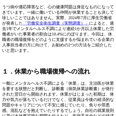
うつ病や適応障害など、心の健康問題は身近なものになって
きています。一緒に働いている仲間が休業することも決して
珍しいことではありません。実際、2024年7月に厚生労働省
が発表した
「労働安全衛生調査（実態調査）」
によると、過
去1年でメンタルヘルス不調により連続1か月以上休業した労
働者がいた事業者の割合は10.4%にのぼります。今回は、休
職者の職場復帰をどのように支援するか悩まれている企業の
人事担当者の方に向けて、お勧めの2つの方法をご紹介した
いと思います。
１．休業から職場復帰への流れ
一般にメンタルヘルス不調による「休業」は、主治医が休業
を要する状態だと判断し、診断書（病気休業診断書）が発行
された翌日から開始されます。休業がはじまった初期は、体
力や気力が落ちているだけでなく、従業員は今後の経済的な
問題やキャリアについて不安に感じていたり、焦りや罪悪
感、混乱などを抱えていたりするでしょう。自社の就業規則
に基づき休業可能な期間を伝えたり、疾病手当金などの経済