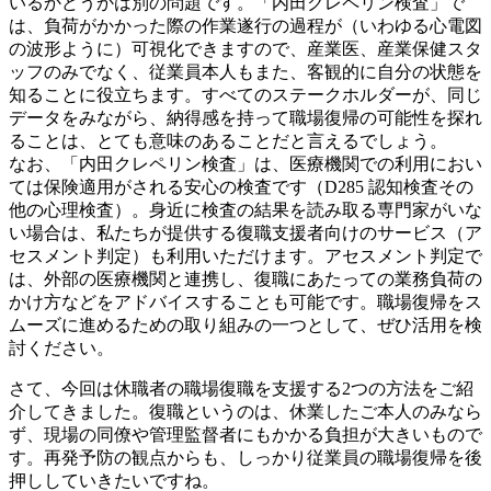
いるかどうかは別の問題です。「内田クレペリン検査」で
は、負荷がかかった際の作業遂行の過程が（いわゆる心電図
の波形ように）可視化できますので、産業医、産業保健スタ
ッフのみでなく、従業員本人もまた、客観的に自分の状態を
知ることに役立ちます。すべてのステークホルダーが、同じ
データをみながら、納得感を持って職場復帰の可能性を探れ
ることは、とても意味のあることだと言えるでしょう。
なお、「内田クレペリン検査」は、医療機関での利用におい
ては保険適用がされる安心の検査です（D285 認知検査その
他の心理検査）。身近に検査の結果を読み取る専門家がいな
い場合は、私たちが提供する復職支援者向けのサービス（ア
セスメント判定）も利用いただけます。アセスメント判定で
は、外部の医療機関と連携し、復職にあたっての業務負荷の
かけ方などをアドバイスすることも可能です。職場復帰をス
ムーズに進めるための取り組みの一つとして、ぜひ活用を検
討ください。
さて、今回は休職者の職場復職を支援する2つの方法をご紹
介してきました。復職というのは、休業したご本人のみなら
ず、現場の同僚や管理監督者にもかかる負担が大きいもので
す。再発予防の観点からも、しっかり従業員の職場復帰を後
押ししていきたいですね。