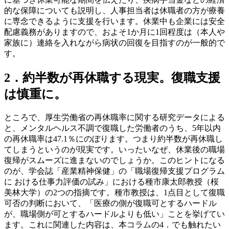
的な保障についても説明し、人事担当者は休職者の方が療養
に専念できるように支援を行います。休業中も企業には安全
配慮義務がありますので、およそ1か月に1回程度は（本人や
家族に）連絡を入れながら病状の回復を目指すのが一般的で
す。
2．約半数が再休職する現実。復職支援
は慎重に。
ところで、厚生労働省の再休職率に関する研究データによる
と、メンタルヘルス不調で復職した労働者のうち、5年以内
の再休職率は47.1％にのぼります。つまり約半数が再休職し
てしまうというのが現実です。いったいなぜ、休業後の職場
復帰がスムーズに進まないのでしょうか。このヒントになる
のが、学会誌「産業精神保健」の「職場復帰支援プログラム
に おける仕事力評価の試み」における種市康太郎教授（桜
美林大学）の2つの指摘です。種市教授は、1点目として復職
可否の判断において、「医療の側が復職可とするハードル
が、職場側が可とするハードルよりも低い」ことを挙げてい
ます。これに関連した内容は、本コラムの4．でも触れたい