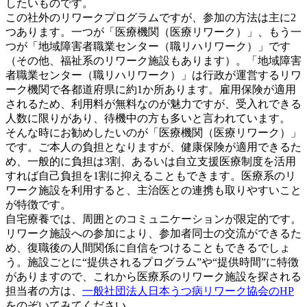
したいものです。
この社外のリワークプログラムですが、参加の方法は主に2
つあります。一つが「医療機関（医療リワーク）」、もう一
つが「地域障害者職業センター（職リハリワーク）」です
（その他、福祉系のリワーク施設もあります）。「地域障害
者職業センター（職リハリワーク）」は行政が運営するリワ
ーク機関で各都道府県に約1か所あります。雇用保険が適用
されるため、利用料が無料なのが魅力ですが、受入れできる
人数に限りがあり、待機中の方も多いと言われています。
そんな時にお勧めしたいのが「医療機関（医療リワーク）」
です。ご本人の負担となりますが、健康保険が適用できるた
め、一般的に負担は3割、あるいは自立支援医療制度を活用
すれば自己負担を1割に抑えることもできます。医療系のリ
ワーク施設を利用すると、主治医との連携も取りやすいこと
が特徴です。
自宅療養では、周囲とのコミュニケーションが限定的です。
リワーク施設への参加により、参加者同士の交流ができるた
め、復職後の人間関係に自信をつけることもできるでしょ
う。施設ごとに“提供されるプログラム”や“提供時間”に特徴
がありますので、これから医療系のリワーク施設を探される
担当者の方は、
一般社団法人日本うつ病リワーク協会のHP
をのぞいてみてください。