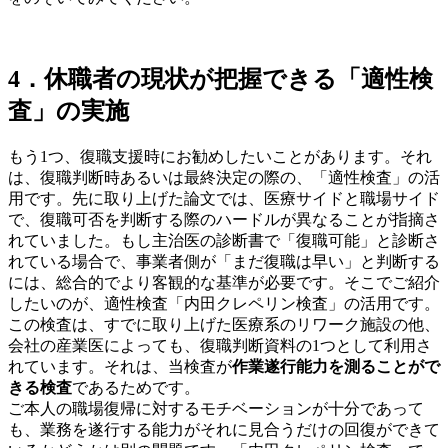
4．休職者の現状が把握できる「適性検
査」の実施
もう1つ、復職支援時にお勧めしたいことがあります。それ
は、復職判断時あるいは最終決定の際の、「適性検査」の活
用です。先に取り上げた論文では、医療サイドと職場サイド
で、復職可否を判断する際のハードルが異なることが指摘さ
れていました。もし主治医の診断書で「復職可能」と診断さ
れている場合で、事業者側が「まだ復職は早い」と判断する
には、総合的でより客観的な基準が必要です。そこでご紹介
したいのが、適性検査「内田クレペリン検査」の活用です。
この検査は、すでに取り上げた医療系のリワーク施設の他、
会社の産業医によっても、復職判断資料の1つとして利用さ
れています。それは、当検査が
作業遂行能力を測ることがで
きる検査
であるためです。
ご本人の職場復帰に対するモチベーションが十分であって
も、業務を遂行する能力がそれに見合うだけの回復ができて