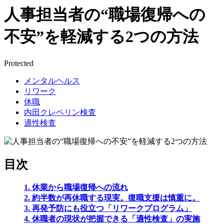
人事担当者の“職場復帰への
不安”を軽減する2つの方法
Protected
メンタルヘルス
リワーク
休職
内田クレペリン検査
適性検査
目次
1. 休業から職場復帰への流れ
2. 約半数が再休職する現実。復職支援は慎重に。
3. 再発予防にも役立つ「リワークプログラム」
4. 休職者の現状が把握できる「適性検査」の実施