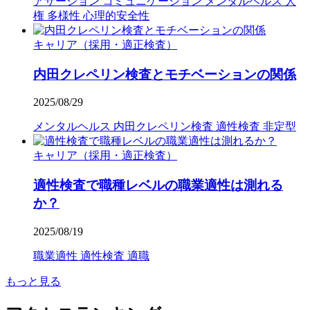
アサーション
コミュニケーション
メンタルヘルス
人
権
多様性
心理的安全性
キャリア（採用・適正検査）
内田クレペリン検査とモチベーションの関係
2025/08/29
メンタルヘルス
内田クレペリン検査
適性検査
非定型
キャリア（採用・適正検査）
適性検査で職種レベルの職業適性は測れる
か？
2025/08/19
職業適性
適性検査
適職
もっと見る