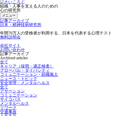
組織・人事を支える人のための
心の研究所
メニュー
記事アーカイブ
日本・精神技術研究所
年間70万人の受検者が利用する、日本を代表する心理テスト
無料説明会
会社サイト
お問い合わせ
記事アーカイブ
Archived articles
全て
キャリア（採用・適正検査）
グローバル・ダイバシティ
コミュニケーション・組織風土
ニュース・トピック
安全管理・メンタルヘルス
全て
アサーション
コミュニケーション
サイコパス
メンタルヘルス
リワーク
交通事故
人手不足