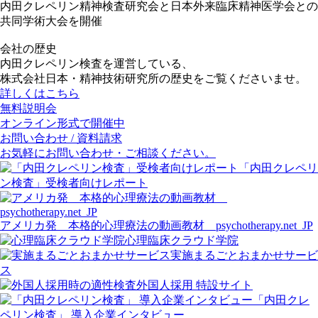
内田クレペリン精神検査研究会と日本外来臨床精神医学会との
共同学術大会を開催
会社の歴史
内田クレペリン検査を運営している、
株式会社日本・精神技術研究所の歴史をご覧くださいませ。
詳しくはこちら
無料説明会
オンライン形式で開催中
お問い合わせ / 資料請求
お気軽にお問い合わせ・ご相談ください。
「内田クレペリ
ン検査」受検者向けレポート
アメリカ発 本格的心理療法の動画教材 psychotherapy.net_JP
心理臨床クラウド学院
実施まるごとおまかせサービ
ス
外国人採用 特設サイト
「内田クレ
ペリン検査」 導入企業インタビュー