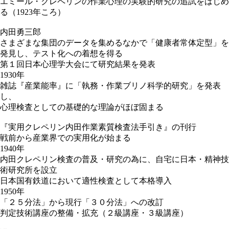
エミール・クレペリンの作業心理の実験的研究の追試をはじめ
る（1923年ころ）
内田勇三郎
さまざまな集団のデータを集めるなかで「健康者常体定型」を
発見し、テスト化への着想を得る
第１回日本心理学大会にて研究結果を発表
1930年
雑誌『産業能率』に「執務・作業ブリノ科学的研究」を発表
し、
心理検査としての基礎的な理論がほぼ固まる
『実用クレペリン内田作業素質検査法手引き』の刊行
戦前から産業界での実用化が始まる
1940年
内田クレペリン検査の普及・研究の為に、自宅に日本・精神技
術研究所を設立
日本国有鉄道において適性検査として本格導入
1950年
「２５分法」から現行「３０分法」への改訂
判定技術講座の整備・拡充（２級講座・３級講座）