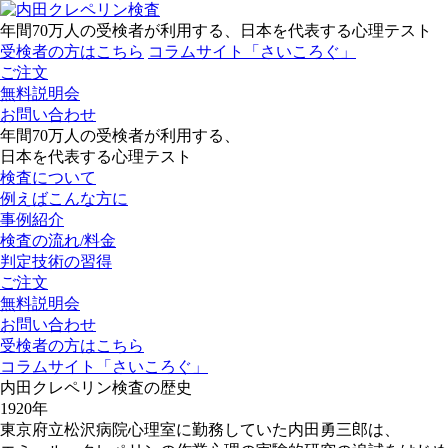
年間70万人の受検者が利用する、日本を代表する心理テスト
受検者の方はこちら
コラムサイト「さいころぐ」
ご注文
無料説明会
お問い合わせ
年間70万人の受検者が利用する、
日本を代表する心理テスト
検査について
例えばこんな方に
事例紹介
検査の流れ/料金
判定技術の習得
ご注文
無料説明会
お問い合わせ
受検者の方はこちら
コラムサイト「さいころぐ」
内田クレペリン検査の
歴史
1920年
東京府立松沢病院心理室に勤務していた内田勇三郎は、