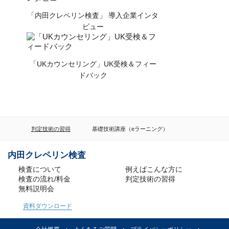
「内田クレペリン検査」 導入企業インタ
ビュー
「UKカウンセリング」UK受検＆フィー
ドバック
判定技術の習得
基礎技術講座（eラーニング）
内田クレペリン検査
検査について
例えばこんな方に
検査の流れ/料金
判定技術の習得
無料説明会
資料ダウンロード
る