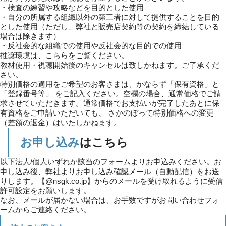
・検査の練習や攻略などを目的とした使用
・自分の所属する組織以外の第三者に対して提供することを目的
とした使用（ただし、弊社と販売店契約等の契約を締結している
場合は除きます）
・反社会的な組織での使用や反社会的な目的での使用
推奨環境は、
こちら
をご覧ください。
教材使用・視聴開始後のキャンセルは致しかねます。ご了承くだ
さい。
特別価格の適用をご希望のお客さまは、かならず「保有資格」と
「登録番号等」 をご記入ください。空欄の場合、通常価格でご請
求させていただきます。通常価格でお支払いが完了したあとに保
有資格をご申請いただいても、 さかのぼって特別価格への変更
（差額の返金）はいたしかねます。
お申し込み
はこちら
以下法人/個人いずれか該当のフォームよりお申込みください。お
申し込み後、弊社よりお申し込み確認メール（自動配信）をお送
りします。【@nsgk.co.jp】からのメールを受け取れるように受信
許可設定をお願いします。
なお、メールが届かない場合は、お手数ですがお問い合わせフォ
ームからご連絡ください。