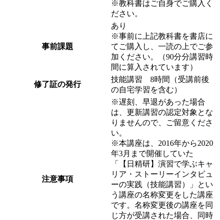
※教科書はご自身でご購入く
ださい。
あり
※事前に上記教科書を書店に
事前課題
てご購入し、一読の上でご参
加ください。（90分分講習時
間に算入されています）
技能講習 8時間（受講前後
修了証の発行
の自宅学習を含む）
※遅刻、早退があった場合
は、更新講習の認定対象とな
りませんので、ご留意くださ
い。
※本講座は、2016年から2020
年3月まで開催していた
「【日精研】演習で学ぶキャ
リア・ストーリーインタビュ
注意事項
ーの実践（技能講習）」とい
う講座の名称変更をした講座
です。名称変更後の講座を同
じ方が受講された場合、同時