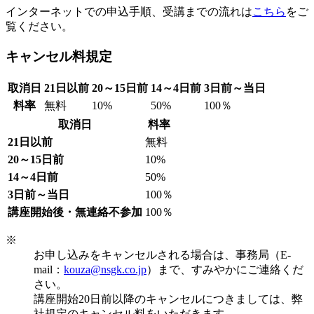
インターネットでの申込手順、受講までの流れは
こちら
をご
覧ください。
キャンセル料規定
取消日
21日以前
20～15日前
14～4日前
3日前～当日
料率
無料
10%
50%
100％
取消日
料率
21日以前
無料
20～15日前
10%
14～4日前
50%
3日前～当日
100％
講座開始後・無連絡不参加
100％
※
お申し込みをキャンセルされる場合は、事務局（E-
mail：
kouza@nsgk.co.jp
）まで、すみやかにご連絡くだ
さい。
講座開始20日前以降のキャンセルにつきましては、弊
社規定のキャンセル料をいただきます。