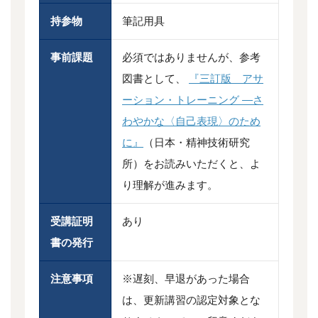
持参物
筆記用具
事前課題
必須ではありませんが、参考
図書として、
『三訂版 アサ
ーション・トレーニング ―さ
わやかな〈自己表現〉のため
に』
（日本・精神技術研究
所）をお読みいただくと、よ
り理解が進みます。
受講証明
あり
書の発行
注意事項
※遅刻、早退があった場合
は、更新講習の認定対象とな