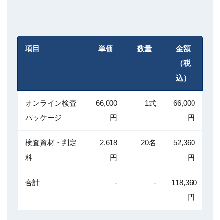
項目
単価
数量
金額
（税
込）
オンライン検査
66,000
1式
66,000
パッケージ
円
円
検査資材・判定
2,618
20名
52,360
料
円
円
合計
-
-
118,360
円