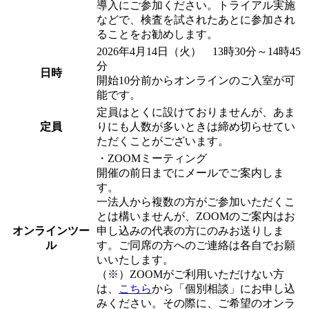
導入にご参加ください。トライアル実施
などで、検査を試されたあとに参加され
ることをお勧めします。
2026年4月14日（火） 13時30分～14時45
分
日時
開始10分前からオンラインのご入室が可
能です。
定員はとくに設けておりませんが、あま
定員
りにも人数が多いときは締め切らせてい
ただくことがございます。
・ZOOMミーティング
開催の前日までにメールでご案内しま
す。
一法人から複数の方がご参加いただくこ
とは構いませんが、ZOOMのご案内はお
オンラインツー
申し込みの代表の方にのみお送りしま
ル
す。ご同席の方へのご連絡は各自でお願
いいたします。
（※）ZOOMがご利用いただけない方
は、
こちら
から「個別相談」にお申し込
みください。その際に、ご希望のオンラ