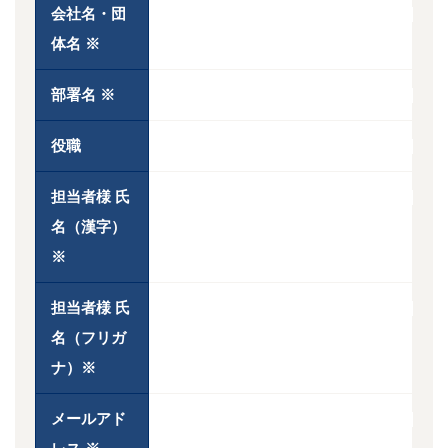
会社名・団
体名
※
部署名
※
役職
担当者様 氏
名（漢字）
※
担当者様 氏
名（フリガ
ナ）
※
メールアド