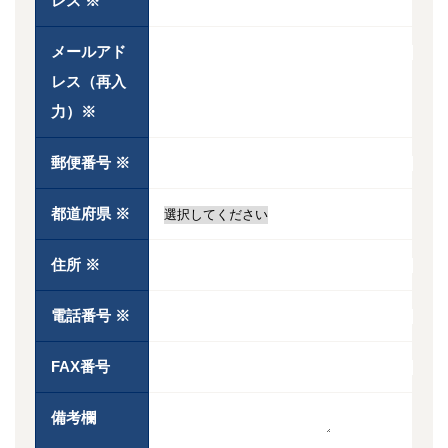
レス
※
メールアド
レス（再入
力）
※
郵便番号
※
都道府県
※
住所
※
電話番号
※
FAX番号
備考欄